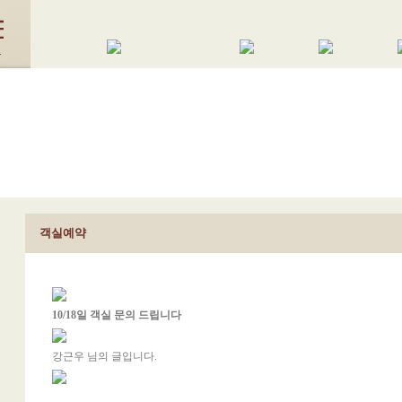
객실예약
10/18일 객실 문의 드립니다
강근우
님의 글입니다.