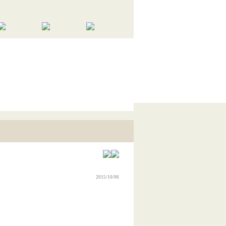
2015/10/06