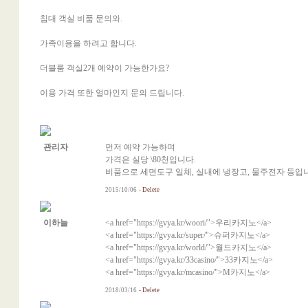
침대 객실 비품 문의와.
가족이용을 하려고 합니다.
더블룸 객실2개 예약이 가능한가요?
이용 가격 또한 얼마인지 문의 드립니다.
관리자
먼저 예약 가능하며
가격은 실당 \80천입니다.
비품으로 세면도구 일체, 실내에 냉장고, 물주전자 등입
2015/10/06
- Delete
이하늘
<a href="https://gvya.kr/woori/">우리카지노</a>
<a href="https://gvya.kr/super/">슈퍼카지노</a>
<a href="https://gvya.kr/world/">월드카지노</a>
<a href="https://gvya.kr/33casino/">33카지노</a>
<a href="https://gvya.kr/mcasino/">M카지노</a>
2018/03/16
- Delete